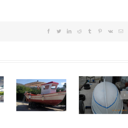
Facebook
Twitter
LinkedIn
Reddit
Tumblr
Pinterest
Vk
Em
Φαρμάκωμα
βάρκας με
Κατασκευή
εποξικό
Καμπίνας σε
αστάρι δύο
Καϊκι
συστατικών