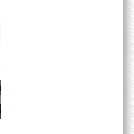
ail
Τοποθέτηση
μπαλονιού σε
γάστρα