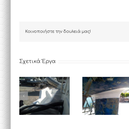
Κοινοποιήστε την δουλειά μας!
Επισκευή
Επισκευή
Καρίνας-
Σχετικά Έργα
Καθρέφτη
Χταπόδι
Φουσκωτού
Ιστιοπλοϊκού